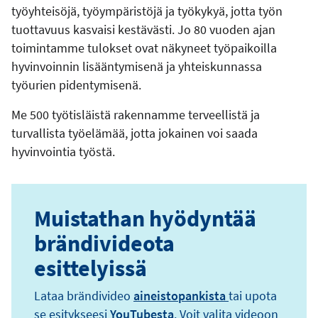
työyhteisöjä, työympäristöjä ja työkykyä, jotta työn
tuottavuus kasvaisi kestävästi. Jo 80 vuoden ajan
toimintamme tulokset ovat näkyneet työpaikoilla
hyvinvoinnin lisääntymisenä ja yhteiskunnassa
työurien pidentymisenä.
Me 500 työtisläistä rakennamme terveellistä ja
turvallista työelämää, jotta jokainen voi saada
hyvinvointia työstä.
Muistathan hyödyntää
brändivideota
esittelyissä
Lataa brändivideo
aineistopankista
tai upota
se esitykseesi
YouTubesta
. Voit valita videoon