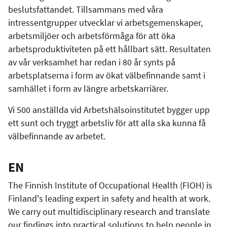
beslutsfattandet. Tillsammans med våra
intressentgrupper utvecklar vi arbetsgemenskaper,
arbetsmiljöer och arbetsförmåga för att öka
arbetsproduktiviteten på ett hållbart sätt. Resultaten
av vår verksamhet har redan i 80 år synts på
arbetsplatserna i form av ökat välbefinnande samt i
samhället i form av längre arbetskarriärer.
Vi 500 anställda vid Arbetshälsoinstitutet bygger upp
ett sunt och tryggt arbetsliv för att alla ska kunna få
välbefinnande av arbetet.
EN
The Finnish Institute of Occupational Health (FIOH) is
Finland's leading expert in safety and health at work.
We carry out multidisciplinary research and translate
our findings into practical solutions to help people in