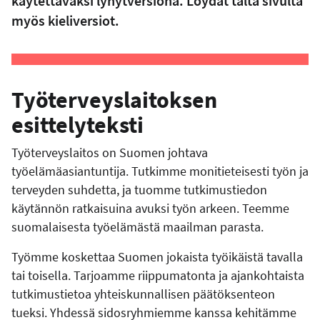
käytettäväksi lyhytversiona. Löydät tältä sivulta
myös kieliversiot.
Työterveyslaitoksen
esittelyteksti
Työterveyslaitos on Suomen johtava
työelämäasiantuntija. Tutkimme monitieteisesti työn ja
terveyden suhdetta, ja tuomme tutkimustiedon
käytännön ratkaisuina avuksi työn arkeen. Teemme
suomalaisesta työelämästä maailman parasta.
Työmme koskettaa Suomen jokaista työikäistä tavalla
tai toisella. Tarjoamme riippumatonta ja ajankohtaista
tutkimustietoa yhteiskunnallisen päätöksenteon
tueksi. Yhdessä sidosryhmiemme kanssa kehitämme