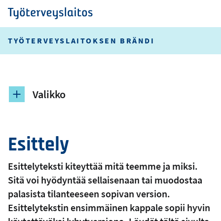
Hyppää
pääsisältöön
Työterveyslaitos
TYÖTERVEYSLAITOKSEN BRÄNDI
Valikko
Esittely
Esittelyteksti kiteyttää mitä teemme ja miksi.
Sitä voi hyödyntää sellaisenaan tai muodostaa
palasista tilanteeseen sopivan version.
Esittelytekstin ensimmäinen kappale sopii hyvin