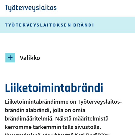
Hyppää
pääsisältöön
Työterveyslaitos
TYÖTERVEYSLAITOKSEN BRÄNDI
Valikko
Liiketoimintabrändi
Liiketoimintabrändimme on Työterveyslaitos-
brändin alabrändi, jolla on omia
brändimääritelmiä. Näistä määritelmistä
kerromme tarkemmin tällä sivustolla.