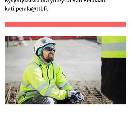
Kysymyksissä ota yhteyttä Kati Perälään:
kati.perala@ttl.fi
.